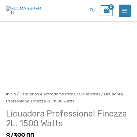
Ir
al
contenido
Licuadora
Professional
Finezza
2L.
1500
Watts
cantidad
Inicio
/
Pequeños electrodomésticos
/
Licuadoras
/ Licuadora
Professional Finezza 2L. 1500 Watts
Licuadora Professional Finezza
2L. 1500 Watts
S/
399.00