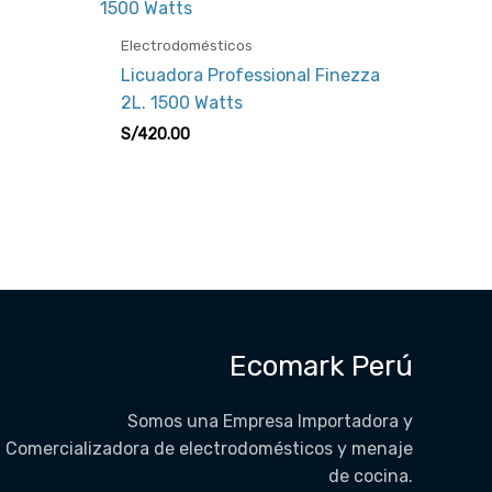
Electrodomésticos
S
Licuadora Professional Finezza
2L. 1500 Watts
S/
420.00
Ecomark Perú
Somos una Empresa Importadora y
Comercializadora de electrodomésticos y menaje
de cocina.