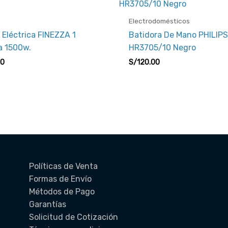
Electrodomésticos
 Eléctrica FINEZZA 1
Batidora De Mano PHILIP
la 1500w.
HR3705/10 Negro
00
S/
120.00
Políticas de Venta
Formas de Envío
Métodos de Pago
.
Garantías
Solicitud de Cotización