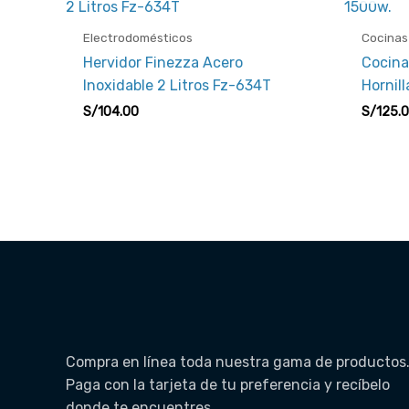
Electrodomésticos
Cocinas
Hervidor Finezza Acero
Cocina
Inoxidable 2 Litros Fz-634T
Hornil
S/
104.00
S/
125.
Compra en línea toda nuestra gama de productos
Paga con la tarjeta de tu preferencia y recíbelo
donde te encuentres.